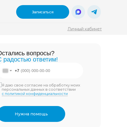
Записаться
Личный кабинет
ы?
Остались вопросы?
тим!
С радостью ответим!
онемент взять
я и методы
акте
Дзен
+7
ужен именно
00
3 900
Я даю свое согласие на обработку моих
персональных данных в соответствии
с политикой конфиденциальности
а обработку моих
 соответствии
иальности
Нужна помощь