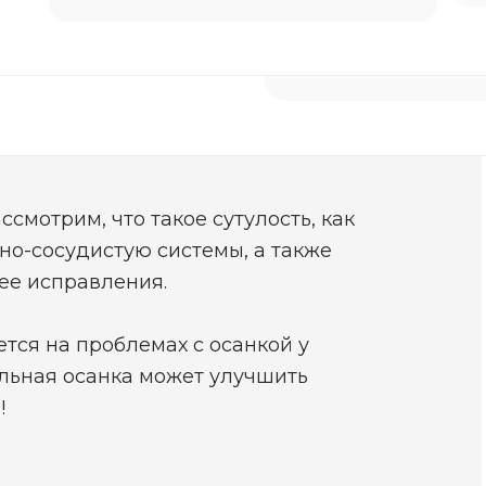
Нужна помощь
ческая проблема, а серьезное
дит к множеству негативных
смотрим, что такое сутулость, как
но-сосудистую системы, а также
ее исправления.
тся на проблемах с осанкой у
ильная осанка может улучшить
!