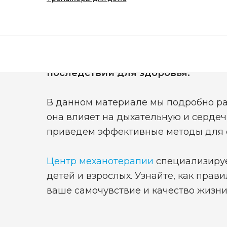
Умный фитнес
Устранение болей в спине
Сутулость — это не просто эстети
нарушение осанки, которое приво
последствий для здоровья.
В данном материале мы подробно рас
она влияет на дыхательную и сердеч
приведем эффективные методы для 
Центр механотерапии
специализируе
детей и взрослых. Узнайте, как прав
ваше самочувствие и качество жизни