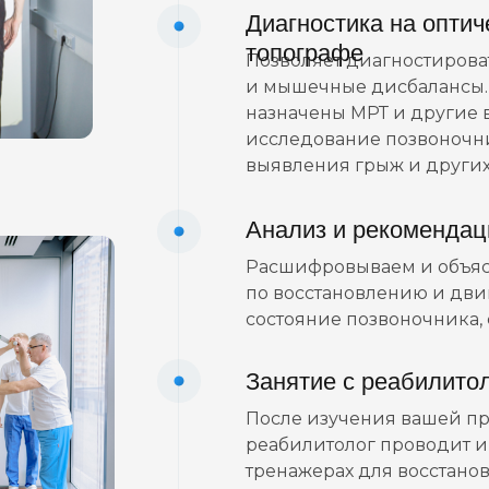
Диагностика на опти
топографе
Позволяет диагностирова
и мышечные дисбалансы.
назначены МРТ и другие 
исследование позвоночн
выявления грыж и других
Анализ и рекомендац
Расшифровываем и объяс
по восстановлению и дви
состояние позвоночника,
Занятие с реабилито
После изучения вашей пр
реабилитолог проводит 
тренажерах для восстано