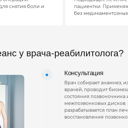
для снятия боли и
пациентки. Применя
без медикаментозных
анс у врача-реабилитолога?
Консультация
Врач собирает анамнез, 
врачей, проводит биомех
состояния позвоночника
межпозвонковых дисков. 
разрабатывается план л
восстановления позвонко