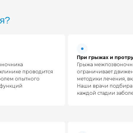
я?
При грыжах и протр
воночника
Грыжа межпозвоночно
клинике проводится
ограничивает движе
ролем опытного
методики лечения, в
е функций
Наши врачи подбира
каждой стадии забол