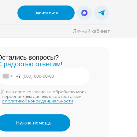
Записаться
Личный кабинет
ы?
Остались вопросы?
тим!
С радостью ответим!
онемент взять
акте
Дзен
+7
ужен именно
00
3 900
Бондаренко Владимир
Я даю свое согласие на обработку моих
персональных данных в соответствии
Руководитель Центра
с политикой конфиденциальности
Механотерапии. Эксперт в области
а обработку моих
физической реабилитации.
 соответствии
иальности
Нужна помощь