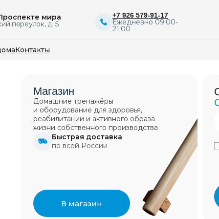
+7 926 579-91-17
 Проспекте мира
Ежедневно 09:00-
ий переулок, д. 5
21:00
дома
Контакты
не
ение нарушений осанки
Магазин
Остались вопрос
ение задержек в развитии
с дисплазией ТБС
С радостью отве
Домашние тренажёры
е плоскостопия
и оборудование для здоровья,
итация сколиоза
Если не знаете какой аб
Tube
Telegram
Вконт
реабилитации и активного образа
новление при ДЦП
или какой специалист н
5 000
5 500
16 0
жизни cобственного производства
вам. Мы вам поможем!
Быстрая доставка
по всей России
+7
Я даю свое согласие н
персональных данных в
 консультация
с политикой конфиденц
тренажеры,
 тренировка
В магазин
ле первых
лист