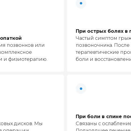
При острых болях в
лопаткой
Частый симптом грыж
ия позвонков или
позвоночника. После 
 комплексное
терапевтические про
и и физиотерапию.
боли и восстановлен
При боли в спине п
ковых дисков. Мы
Связаны с ослаблени
з операции.
Подходящее лечение н