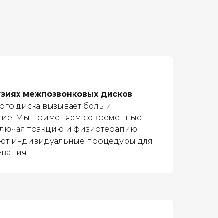
узиях межпозвонковых дисков
го диска вызывает боль и
ние. Мы применяем современные
ключая тракцию и физиотерапию.
ют индивидуальные процедуры для
евания.