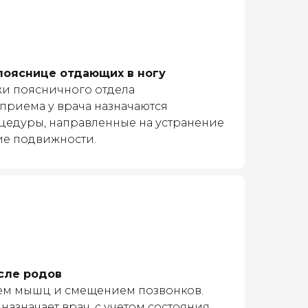
 пояснице отдающих в ногу
и поясничного отдела
приема у врача назначаются
цедуры, направленные на устранение
ие подвижности.
осле родов
ем мышц и смещением позвонков.
азначает врач, с учетом состояния