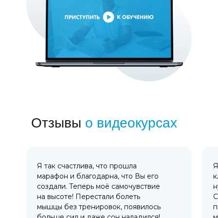
Отзывы
о видеокурсах
Я так счастлива, что прошла
Я
марафон и благодарна, что Вы его
к
создали. Теперь моё самочувствие
н
на высоте! Перестали болеть
С
мышцы без тренировок, появилось
п
больше сил и даже сон наладился!
м