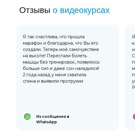
Отзывы
о видеокурсах
Я так счастлива, что прошла
Я
марафон и благодарна, что Вы его
к
создали. Теперь моё самочувствие
н
на высоте! Перестали болеть
С
мышцы без тренировок, появилось
п
больше сил и даже сон наладился!
м
2 года назад у меня схватила
п
спина и выявили протрузии
у
Р
Из сообщения в
WhatsApp