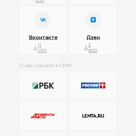
000
Вконтакте
Дзен
11
3
000
900
О нас говорят в СМИ