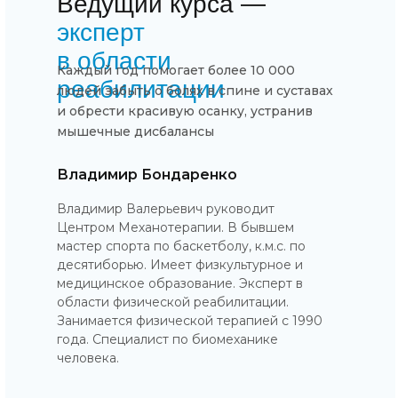
Ведущий курса —
эксперт
в области
Каждый год помогает более 10 000
реабилитации
людей забыть о болях в спине и суставах
и обрести красивую осанку, устранив
мышечные дисбалансы
Владимир Бондаренко
Владимир Валерьевич руководит
Центром Механотерапии. В бывшем
мастер спорта по баскетболу, к.м.с. по
десятиборью. Имеет физкультурное и
медицинское образование. Эксперт в
области физической реабилитации.
Занимается физической терапией с 1990
года. Специалист по биомеханике
человека.