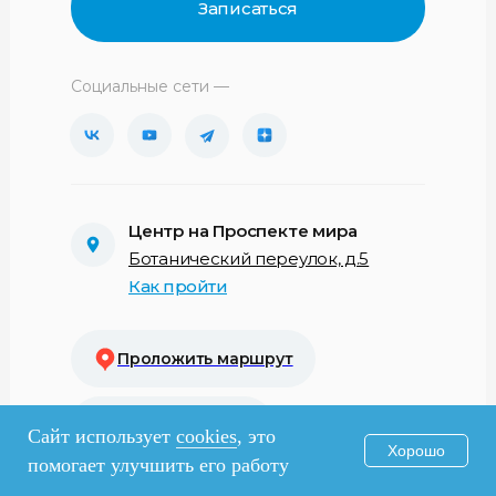
Записаться
Социальные сети —
Центр на Проспекте мира
Ботанический переулок, д.5
Как пройти
Проложить маршрут
Вызывать такси
Сайт использует
cookies
, это
Хорошо
помогает улучшить его работу