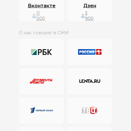
Вконтакте
Дзен
11
3
000
900
О нас говорят в СМИ