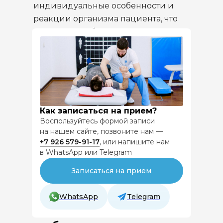
индивидуальные особенности и
реакции организма пациента, что
позволило избежать переутомления
и повысить эффективность
тренировок.
Поддержка тренера — важный
психологический и мотивационный
фактор, который помогает пациенту
Как записаться на прием?
Воспользуйтесь формой записи
не только выполнять упражнения
на нашем сайте, позвоните нам —
правильно, но и сохранять настрой
+7 926
579-91-17
, или напишите нам
на длительный курс лечения.
в WhatsApp или Telegram
Записаться на прием
WhatsApp
Telegram
Понимание длительности и
постепенности