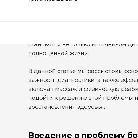
Умный фитнес
Устранение болей в спине
Боли в шее и шейно-воротниковой зо
проблема, с которой сталкиваются м
становятся не только источником ди
полноценной жизни.
В данной статье мы рассмотрим осн
важность диагностики, а также эфф
включая массаж и физическую реаби
подойти к решению этой проблемы и
восстановления здоровья.
Введение в проблему бо