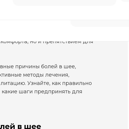
Нужна помощь
не – это распространенная
ногие люди. Часто такие боли
скомфорта, но и препятствием для
овные причины болей в шее,
ективные методы лечения,
литацию. Узнайте, как правильно
 какие шаги предпринять для
лей в шее