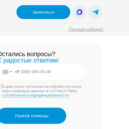
Записаться
Личный кабинет
ы?
Остались вопросы?
тим!
С радостью ответим!
онемент взять
помогает?
акте
Дзен
+7
ужен именно
00
3 900
вные методы
Я даю свое согласие на обработку моих
персональных данных в соответствии
с политикой конфиденциальности
а обработку моих
 соответствии
иальности
Нужна помощь