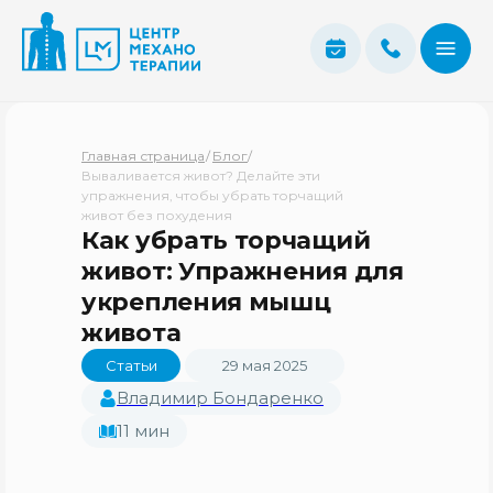
Главная страница
/
Блог
/
Вываливается живот? Делайте эти
упражнения, чтобы убрать торчащий
живот без похудения
Как убрать торчащий
живот: Упражнения для
укрепления мышц
живота
Статьи
29 мая 2025
Владимир Бондаренко
11 мин