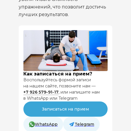
упражнений, что позволит достичь
лучших результатов.
Запишитесь
на диагностику
в
Центр
Механотерапии
Заполните и отправьте форму,
наши специалисты свяжутся
с вами
Как записаться на прием?
Воспользуйтесь формой записи
на нашем сайте, позвоните нам —
+7 926
579-91-17
, или напишите нам
+7
в WhatsApp или Telegram
Я даю свое согласие на обработку
Записаться на прием
моих персональных данных
в соответствии с
политикой
WhatsApp
Telegram
конфиденциальности