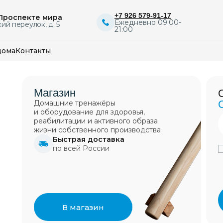
+7 926 579-91-17
 Проспекте мира
Ежедневно 09:00-
ий переулок, д. 5
21:00
дома
Контакты
ение нарушений осанки
Магазин
Остались вопрос
ение задержек в развитии
с дисплазией ТБС
С радостью отве
Домашние тренажёры
е плоскостопия
и оборудование для здоровья,
итация сколиоза
Если не знаете какой аб
Tube
Telegram
Вконт
реабилитации и активного образа
новление при ДЦП
или какой специалист н
5 000
5 500
16 0
жизни cобственного производства
вам. Мы вам поможем!
Быстрая доставка
по всей России
+7
Я даю свое согласие н
персональных данных в
 консультация
с политикой конфиденц
 тренировка
В магазин
лист
я при заболеваниях позвоночника