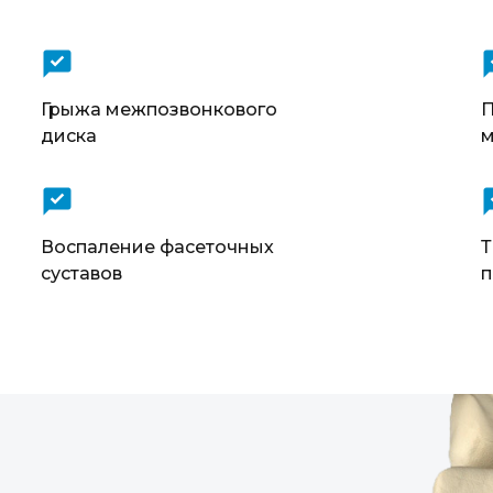
Грыжа межпозвонкового
П
диска
м
Воспаление фасеточных
Т
суставов
п