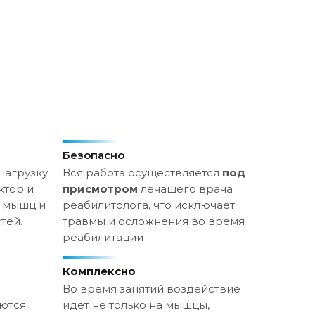
Безопасно
нагрузку
Вся работа осуществляется
под
ктор и
присмотром
лечащего врача
ы мышц и
реабилитолога, что исключает
тей.
травмы и осложнения во время
реабилитации
Комплексно
Во время занятий воздействие
ются
идет не только на мышцы,