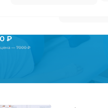
Нужна помощь
аболеваниях
апишитесь на
 и получите скидку 30%.
00 ₽
 цена —
7000 ₽