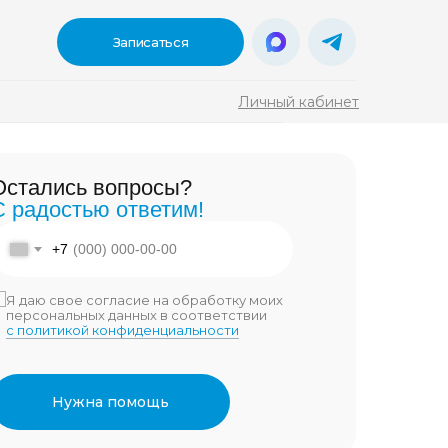
Записаться
Личный кабинет
ы?
Остались вопросы?
тим!
С радостью ответим!
онемент взять
акте
Дзен
+7
ужен именно
00
3 900
Я даю свое согласие на обработку моих
персональных данных в соответствии
с политикой конфиденциальности
а обработку моих
 соответствии
иальности
Нужна помощь