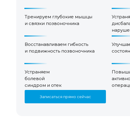
Тренируем глубокие мышцы
Устран
и связки позвоночника
дисбал
наруше
Восстанавливаем гибкость
Улучша
и подвижность позвоночника
состоя
Устраняем
Повыша
болевой
активно
синдром и отек
операц
Записаться прямо сейчас