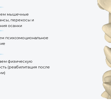
яем мышечные
ансы, перекосы и
ния осанки
ем психоэмоциональное
ние
ем физическую
сть (реабилитация после
ии)