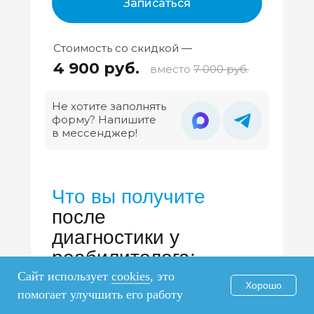
Записаться
Стоимость со скидкой —
4 900 руб.
вместо
7 000 руб.
Не хотите заполнять
форму? Напишите
в мессенджер!
Что вы получите
после
диагностики у
реабилитолога:
Специалист
подробно распишет:
Сайт использует
cookies
, это
Хорошо
помогает улучшить его работу
Пошаговый план
восстановления вашего