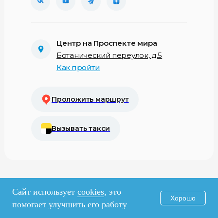
Центр на Проспекте мира
Ботанический переулок, д.5
Как пройти
Проложить маршрут
Вызывать такси
Сайт использует
cookies
, это
Хорошо
Центр
помогает улучшить его работу