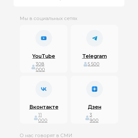
Мы в социальных сетях
YouTube
Telegram
308
5 500
000
Вконтакте
Дзен
11
3
000
900
О нас говорят в СМИ