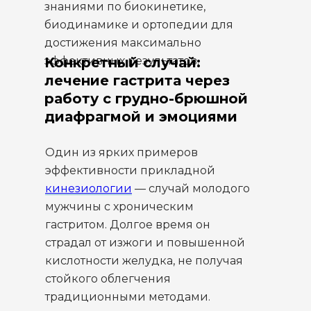
знаниями по биокинетике,
биодинамике и ортопедии для
достижения максимально
эффективных результатов.
Конкретный случай:
лечение гастрита через
работу с грудно-брюшной
диафрагмой и эмоциями
Один из ярких примеров
эффективности прикладной
кинезиологии
— случай молодого
мужчины с хроническим
гастритом. Долгое время он
страдал от изжоги и повышенной
кислотности желудка, не получая
стойкого облегчения
традиционными методами.