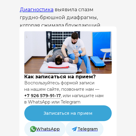
Диагностика
выявила спазм
грудно-брюшной диафрагмы,
которая сжимала блуждающий
нерв, влияющий на секрецию
желудочного сока. По словам
Виталия Холина, грудно-брюшная
диафрагма — вторая по счёту
мышца, которая реагирует на
эмоциональные зажимы после
Как записаться на прием?
мимической мускулатуры. После
Воспользуйтесь формой записи
выявления эмоционального
на нашем сайте, позвоните нам —
+7 926
579-91-17
, или напишите нам
триггера, вызвавшего спазм, была
в WhatsApp или Telegram
проведена коррекция, снявшая
мышечное напряжение и
Записаться на прием
восстановившая нормальное
функционирование нерва.
WhatsApp
Telegram