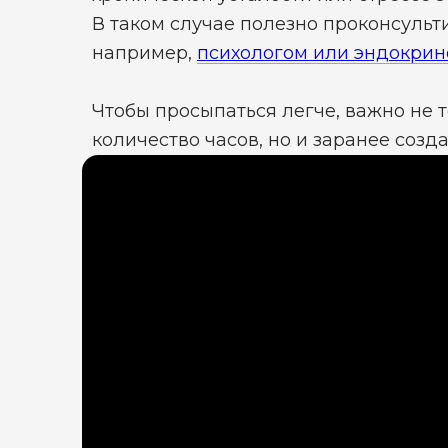
В таком случае полезно проконсульт
например,
психологом или эндокри
Чтобы просыпаться легче, важно не 
количество часов, но и заранее созд
восстановления
.