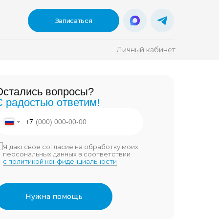
Записаться
Личный кабинет
ы?
Остались вопросы?
тим!
С радостью ответим!
ысыпаться
онемент взять
акте
Дзен
+7
ужен именно
00
3 900
Я даю свое согласие на обработку моих
персональных данных в соответствии
с политикой конфиденциальности
а обработку моих
 соответствии
Владимир Бондаренко
11 мин
иальности
Нужна помощь