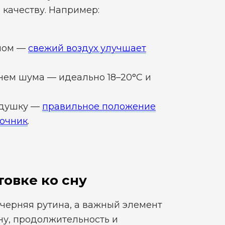
о качеству. Например:
сном —
свежий воздух улучшает
нем шума — идеально 18–20°C и
одушку —
правильное положение
ночник
.
овке ко сну
ечерняя рутина, а важный элемент
ну, продолжительность и