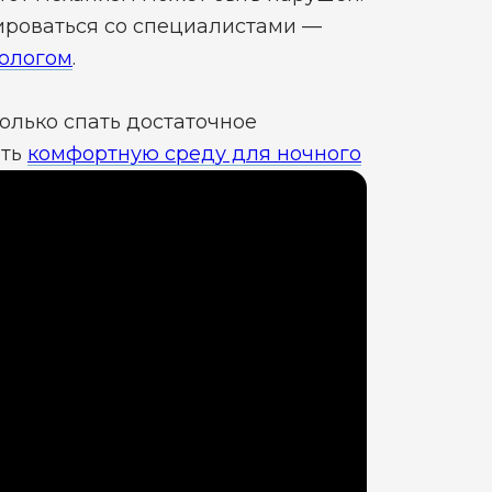
ироваться со специалистами —
нологом
.
только спать достаточное
ать
комфортную среду для ночного