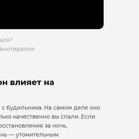
ться?
ханотерапии
н влияет на
 с будильника. На самом деле оно
лько качественно вы спали. Если
осстановления за ночь,
ень — утомительным.