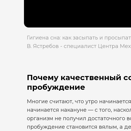
Гигиена сна: как засыпать и просыпа
В. Ястребов - специалист Центра Ме
Почему качественный со
пробуждение
Многие считают, что утро начинается
начинается накануне — с того, наско
организм не получил достаточного в
пробуждение становится вялым, а д