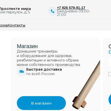
+7 926 579-91-17
 Проспекте мира
Ежедневно 09:00-
ий переулок, д. 5
21:00
дома
Контакты
ение нарушений осанки
Магазин
Остались вопрос
ение задержек в развитии
чтобы высыпаться
с дисплазией ТБС
С радостью отве
Домашние тренажёры
вильно спать, чтобы в
е плоскостопия
и оборудование для здоровья,
итация сколиоза
Если не знаете какой аб
Tube
Telegram
Вконт
реабилитации и активного образа
новление при ДЦП
или какой специалист н
5 000
5 500
16 0
жизни cобственного производства
вам. Мы вам поможем!
Быстрая доставка
по всей России
+7
Я даю свое согласие н
персональных данных в
 консультация
с политикой конфиденц
 тренировка
В магазин
лист