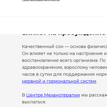
Умный фитнес
Устранение болей в спине
Почему важен качествен
влияет на пробуждение
Качественный сон — основа физическ
Он влияет не только на настроение и
восстановление всего организма. П
здравоохранения, взрослому человек
часов в сутки для поддержания но
нервной и гормональной систем
.
В
Центре Механотерапии
мы расскаж
выспаться.